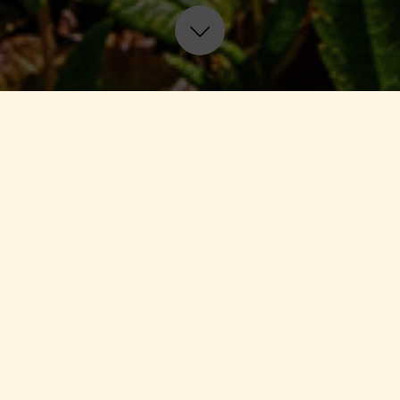
nabelle's natürliche Kosme
wunderbare, handgefertigte Kosmetikserie aus dem zauberhaften Oberstdor
 zum Detail auf Basis natürlicher Inhaltsstoffe hergestellt. Um die bestmö
r Produkte zu gewährleisten, verbinden wir Natur und Wissenschaft mitei
Zur Firmengeschichte