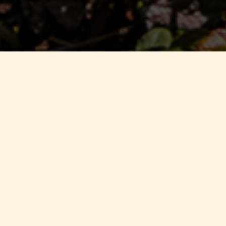
An
Annabelle Cosmetic
ist eine 
einzelne Pflege mit viel Liebe
unsere