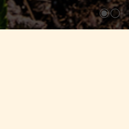
tik
f im Allgäu. Bei uns wird jede
gliche Wirksamkeit und Qualität
nander.