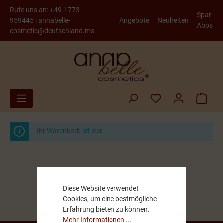
Rufe uns an:
+49-1773-
Spar-
959445
|
annabelle-
Angebote
Neuheiten
Abos
cosmetic@deutschland.ms
Ihr Warenkorb ist leer.
Diese Website verwendet
Cookies, um eine bestmögliche
Erfahrung bieten zu können.
Mehr Informationen ...