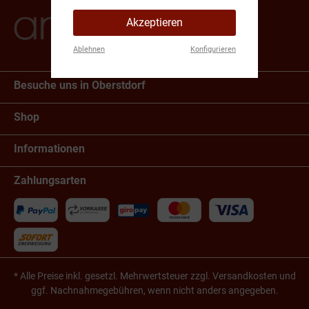
Akzeptieren
Ablehnen
Konfigurieren
Besuche uns in Oberstdorf
Shop
Informationen
Zahlungsarten
* Alle Preise inkl. gesetzl. Mehrwertsteuer zzgl.
Versandkosten
und
ggf. Nachnahmegebühren, wenn nicht anders angegeben.