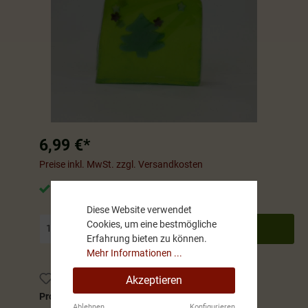
6,99 €*
Preise inkl. MwSt. zzgl. Versandkosten
Sofort verfügbar, Lieferzeit: 5-10 Werktage
Diese Website verwendet
Cookies, um eine bestmögliche
In den Warenkorb
Erfahrung bieten zu können.
Mehr Informationen ...
Zum Merkzettel hinzufügen
Akzeptieren
Produktnummer:
1240
Ablehnen
Konfigurieren