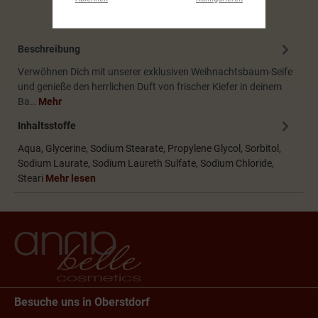
Beschreibung
Verwöhnen Dich mit unserer exklusiven Weihnachtsbaum-Seife
und genieße den herrlichen Duft von frischer Kiefer in deinem
Ba…
Mehr
Inhaltsstoffe
Aqua, Glycerine, Sodium Stearate, Propylene Glycol, Sorbitol,
Sodium Laurate, Sodium Laureth Sulfate, Sodium Chloride,
Steari
Mehr lesen
Besuche uns in Oberstdorf