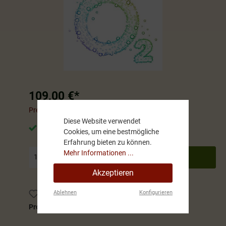
109,00 €*
Preise inkl. MwSt. zzgl. Versandkosten
Diese Website verwendet
Sofort verfügbar, Lieferzeit: Sofort verfügbar
Cookies, um eine bestmögliche
Erfahrung bieten zu können.
Mehr Informationen ...
In den Warenkorb
Akzeptieren
Ablehnen
Konfigurieren
Zum Merkzettel hinzufügen
Produktnummer:
5030