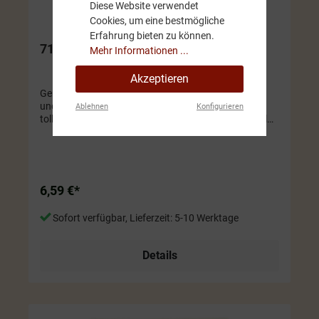
Diese Website verwendet
Cookies, um eine bestmögliche
Erfahrung bieten zu können.
71 Orientalische Öle Luxus Butter Seife
Mehr Informationen ...
Akzeptieren
Genießen Sie die Orientalische Düfte von Weihrauch
und Myrrhe sowie Kakao- und Sheabutter in dieser
Ablehnen
Konfigurieren
tollen Seife. Jede Seife ist liebevoll mit einem Holzteil
verziert (Kuh, Edelweiß, ...)
6,59 €*
Sofort verfügbar, Lieferzeit: 5-10 Werktage
Details