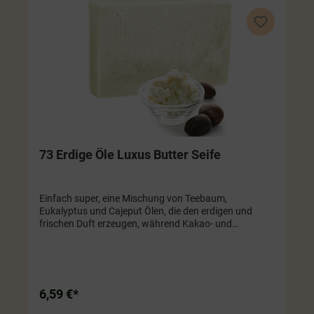
73 Erdige Öle Luxus Butter Seife
Einfach super, eine Mischung von Teebaum,
Eukalyptus und Cajeput Ölen, die den erdigen und
frischen Duft erzeugen, während Kakao- und
Sheabutter die pflegenden Eigenschaften liefern, um
ihrer Haut Feuchtigkeit zu geben.Jede Seife ist
liebevoll mit einem Holzteil verziert (Kuh, Edelweiß, ...)
6,59 €*