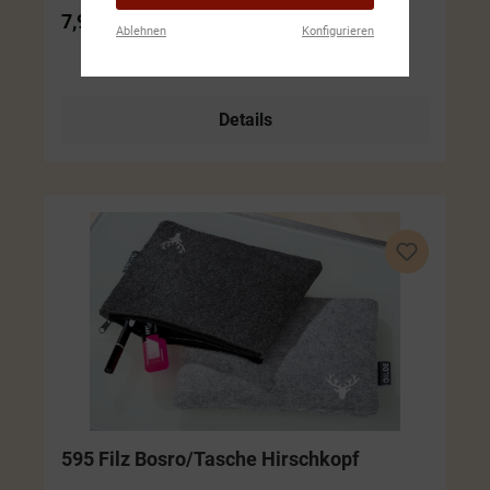
7,99 €*
Ablehnen
Konfigurieren
Details
595 Filz Bosro/Tasche Hirschkopf