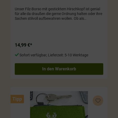
Unser Filz-Borso mit gesticktem Hirschkopf ist genial
für alle da draußen die gerne Ordnung halten oder ihre
Sachen stilvoll aufbewahren wollen. Ob als
Kosmetiktäschchen oder zur Aufbewahrung von
anderen Dingen wie Stift usw., dieser Artikel ist einfach
super praktisch und sieht dazu noch mega aus und
der Reißverschluss hält alles sicher verstaut. Hellgrau
Größe ca. 20 x x 2,5 x 15 cm
14,99 €*
Sofort verfügbar, Lieferzeit: 5-10 Werktage
In den Warenkorb
Tipp