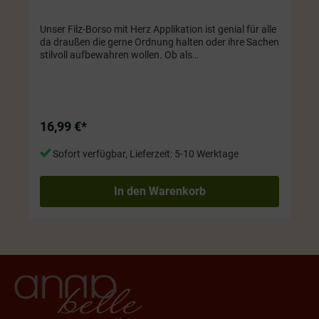
Unser Filz-Borso mit Herz Applikation ist genial für alle
da draußen die gerne Ordnung halten oder ihre Sachen
stilvoll aufbewahren wollen. Ob als
Kosmetiktäschchen oder zur Aufbewahrung von
anderen Dingen wie Stift usw., dieser Artikel ist einfach
super praktisch und sieht dazu noch mega aus und
der Reißverschluss hält alles sicher verstaut. Farbe:
anthrazit. Größe ca. 20 x x 2,5 x 15 cm
16,99 €*
Sofort verfügbar, Lieferzeit: 5-10 Werktage
In den Warenkorb