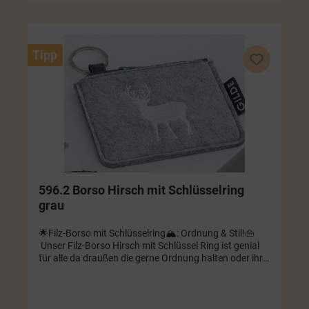
Tipp
596.2 Borso Hirsch mit Schlüsselring
grau
🌟Filz-Borso mit Schlüsselring🏔️: Ordnung & Stil!👜
Unser Filz-Borso Hirsch mit Schlüssel Ring ist genial
für alle da draußen die gerne Ordnung halten oder ihre
Sachen stilvoll aufbewahren wollen. Ob als
Schlüsselanhänger oder zur Aufbewahrung von
anderen kleinen Dingen, dieser Artikel ist einfach super
praktisch und sieht dazu noch mega aus! Farbe grau.