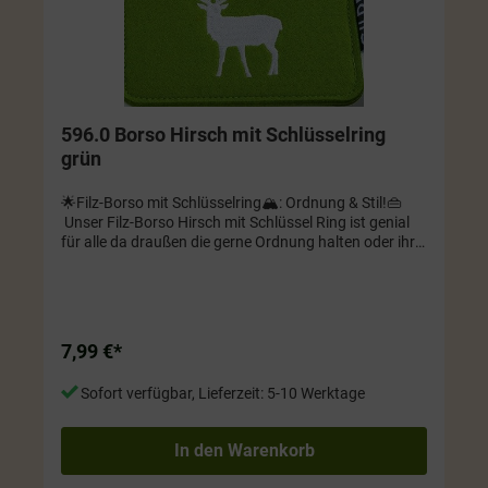
596.0 Borso Hirsch mit Schlüsselring
grün
🌟Filz-Borso mit Schlüsselring🏔️: Ordnung & Stil!👜
Unser Filz-Borso Hirsch mit Schlüssel Ring ist genial
für alle da draußen die gerne Ordnung halten oder ihre
Sachen stilvoll aufbewahren wollen. Ob als
Schlüsselanhänger oder zur Aufbewahrung von
anderen kleinen Dingen, dieser Artikel ist einfach super
praktisch und sieht dazu noch mega aus! Farbe grün.
Waschbarer Filz. Größe ca. 11 x 8 x 1 cm
7,99 €*
Sofort verfügbar, Lieferzeit: 5-10 Werktage
In den Warenkorb