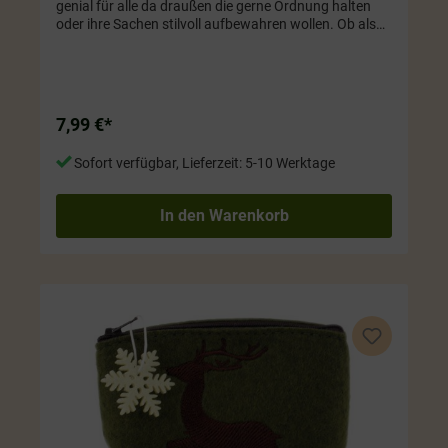
genial für alle da draußen die gerne Ordnung halten
oder ihre Sachen stilvoll aufbewahren wollen. Ob als
Kosmetiktäschchen oder zur Aufbewahrung von
anderen kleinen Dingen, dieser Artikel ist einfach super
praktisch und sieht dazu noch mega süß aus! Farbe:
rot. Größe ca. 11 x 8 cm
7,99 €*
Sofort verfügbar, Lieferzeit: 5-10 Werktage
In den Warenkorb