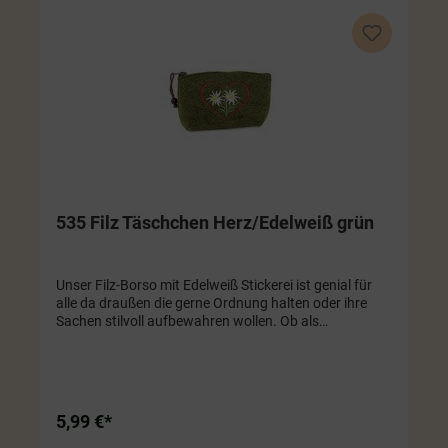
535 Filz Täschchen Herz/Edelweiß grün
Unser Filz-Borso mit Edelweiß Stickerei ist genial für
alle da draußen die gerne Ordnung halten oder ihre
Sachen stilvoll aufbewahren wollen. Ob als
Kosmetiktäschchen oder zur Aufbewahrung von
anderen kleinen Dingen, dieser Artikel ist einfach super
praktisch und sieht dazu noch mega süß aus! Farbe
grün. ca. 11 x 8 cm
5,99 €*