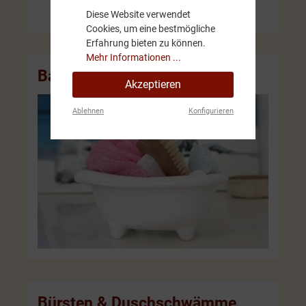
Diese Website verwendet
Cookies, um eine bestmögliche
Erfahrung bieten zu können.
Mehr Informationen ...
Badewannen Keramik
Akzeptieren
Ablehnen
Konfigurieren
Bürsten & Duschschwämme