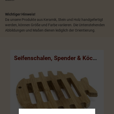
Wichtiger Hinweis!
Da unsere Produkte aus Keramik, Stein und Holz handgefertigt
werden, können Größe und Farbe variieren. Die Untenstehenden
Abbildungen und Maßen dienen lediglich der Orientierung.
Seifenschalen, Spender & Köcher